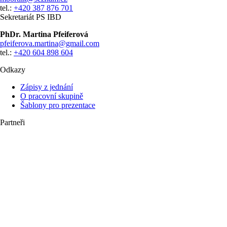
tel.:
+420 387 876 701
Sekretariát PS IBD
PhDr. Martina Pfeiferová
pfeiferova.martina@gmail.com
tel.:
+420 604 898 604
Odkazy
Zápisy z jednání
O pracovní skupině
Šablony pro prezentace
Partneři