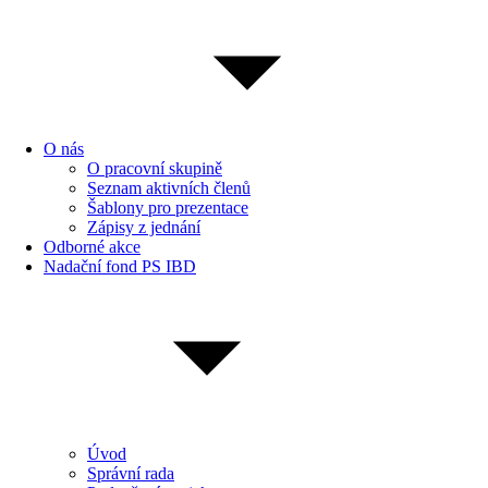
O nás
O pracovní skupině
Seznam aktivních členů
Šablony pro prezentace
Zápisy z jednání
Odborné akce
Nadační fond PS IBD
Úvod
Správní rada