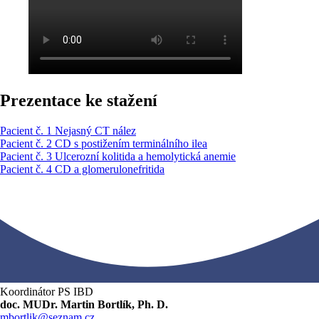
Prezentace ke stažení
Pacient č. 1 Nejasný CT nález
Pacient č. 2 CD s postižením terminálního ilea
Pacient č. 3 Ulcerozní kolitida a hemolytická anemie
Pacient č. 4 CD a glomerulonefritida
Koordinátor PS IBD
doc. MUDr. Martin Bortlík, Ph. D.
mbortlik@seznam.cz