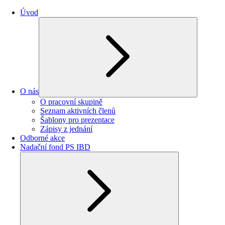
Úvod
O nás
O pracovní skupině
Seznam aktivních členů
Šablony pro prezentace
Zápisy z jednání
Odborné akce
Nadační fond PS IBD