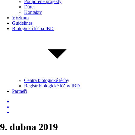
Podpořené projekty
Dárci
Kontakty
Výzkum
Guidelines
Biologická léčba IBD
Centra biologické léčby
Registr biologické léčby IBD
Partneři
9. dubna 2019