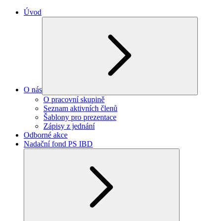
Úvod
O nás
O pracovní skupině
Seznam aktivních členů
Šablony pro prezentace
Zápisy z jednání
Odborné akce
Nadační fond PS IBD