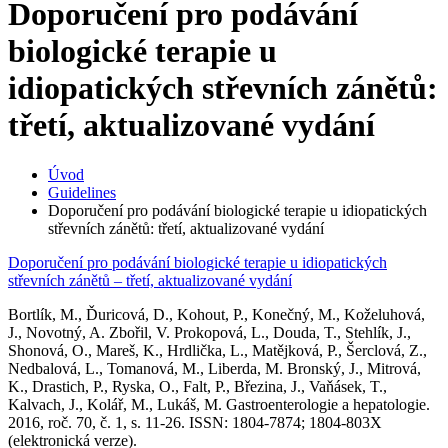
Doporučení pro podávání
biologické terapie u
idiopatických střevních zánětů:
třetí, aktualizované vydání
Úvod
Guidelines
Doporučení pro podávání biologické terapie u idiopatických
střevních zánětů: třetí, aktualizované vydání
Doporučení pro podávání biologické terapie u idiopatických
střevních zánětů – třetí, aktualizované vydání
Bortlík, M., Ďuricová, D., Kohout, P., Konečný, M., Koželuhová,
J., Novotný, A. Zbořil, V. Prokopová, L., Douda, T., Stehlík, J.,
Shonová, O., Mareš, K., Hrdlička, L., Matějková, P., Šerclová, Z.,
Nedbalová, L., Tomanová, M., Liberda, M. Bronský, J., Mitrová,
K., Drastich, P., Ryska, O., Falt, P., Březina, J., Vaňásek, T.,
Kalvach, J., Kolář, M., Lukáš, M. Gastroenterologie a hepatologie.
2016, roč. 70, č. 1, s. 11-26. ISSN: 1804-7874; 1804-803X
(elektronická verze).