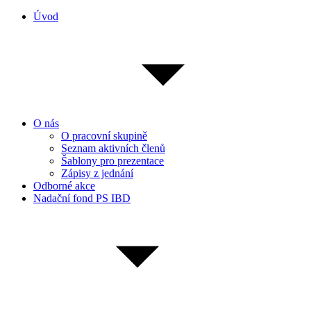
Úvod
O nás
O pracovní skupině
Seznam aktivních členů
Šablony pro prezentace
Zápisy z jednání
Odborné akce
Nadační fond PS IBD