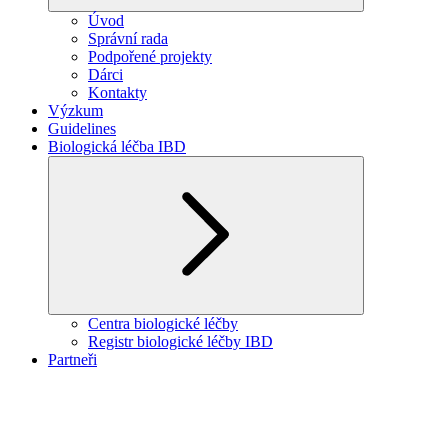
Úvod
Správní rada
Podpořené projekty
Dárci
Kontakty
Výzkum
Guidelines
Biologická léčba IBD
Centra biologické léčby
Registr biologické léčby IBD
Partneři