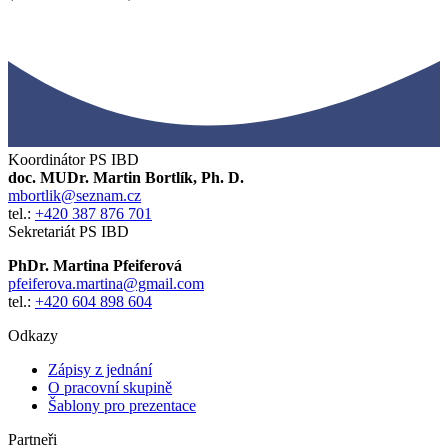
Koordinátor PS IBD
doc. MUDr. Martin Bortlík, Ph. D.
mbortlik@seznam.cz
tel.:
+420 387 876 701
Sekretariát PS IBD
PhDr. Martina Pfeiferová
pfeiferova.martina@gmail.com
tel.:
+420 604 898 604
Odkazy
Zápisy z jednání
O pracovní skupině
Šablony pro prezentace
Partneři