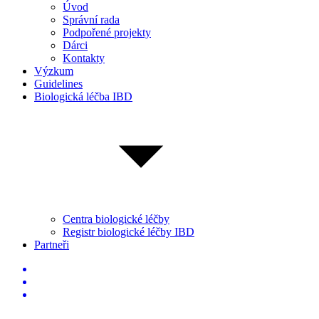
Úvod
Správní rada
Podpořené projekty
Dárci
Kontakty
Výzkum
Guidelines
Biologická léčba IBD
Centra biologické léčby
Registr biologické léčby IBD
Partneři